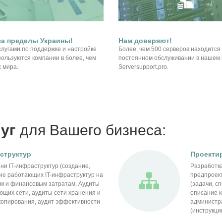
а пределы Украины!
Нам доверяют!
лугами по поддержке и настройке
Более, чем 500 серверов находится
пользуются компании в более, чем
постоянном обслуживании в нашем 
х мира.
Serversupport.pro.
уг
для Вашего бизнеса:
аструктур
Проекти
ни IT-инфраструктур (создание,
Разработка
ие работающих IT-инфраструктур на
предпроект
ам и финансовым затратам. Аудиты
(задачи, с
щих сети, аудиты сети хранения и
описание к
копирования, аудит эффективности
администр
(инструкци