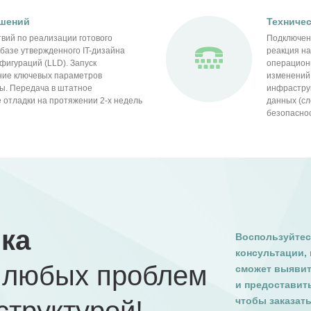
ешений
Техничес
вий по реализации готового
Подключени
базе утвержденного IT-дизайна
реакция н
фигураций (LLD). Запуск
операцион
ание ключевых параметров
изменений 
ы. Передача в штатное
инфрастру
 отладки на протяжении 2-х недель
данных (сл
безопаснос
ка
Воспользуйтес
консультации,
 любых проблем
сможет выявит
и предоставить
чтобы заказат