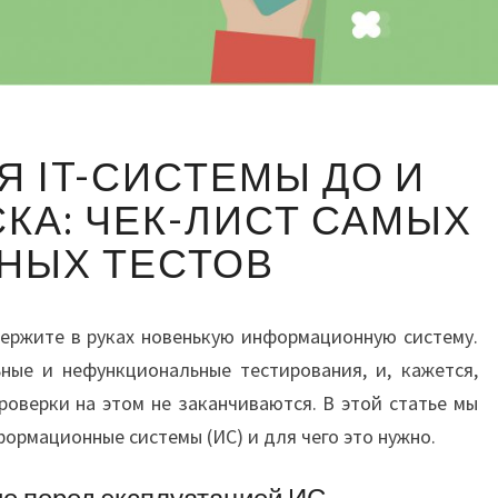
ИСПЫТАНИЯ
 IT-СИСТЕМЫ ДО И
IT-
СИСТЕМЫ
КА: ЧЕК-ЛИСТ САМЫХ
ДО
НЫХ ТЕСТОВ
И
ПОСЛЕ
ЗАПУСКА:
держите в руках новенькую информационную систему.
ЧЕК-
ЛИСТ
ные и нефункциональные тестирования, и, кажется,
САМЫХ
проверки на этом не заканчиваются. В этой статье мы
ВАЖНЫХ
ормационные системы (ИС) и для чего это нужно.
ТЕСТОВ
е перед эксплуатацией ИС