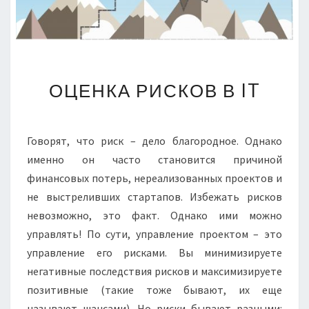
ОЦЕНКА
ОЦЕНКА РИСКОВ В IT
РИСКОВ
В
IT
Говорят, что риск – дело благородное. Однако
именно он часто становится причиной
финансовых потерь, нереализованных проектов и
не выстреливших стартапов. Избежать рисков
невозможно, это факт. Однако ими можно
управлять!
По сути, управление проектом – это
управление его рисками. Вы минимизируете
негативные последствия рисков и максимизируете
позитивные (такие тоже бывают, их еще
называют шансами). Но риски бывают разными: