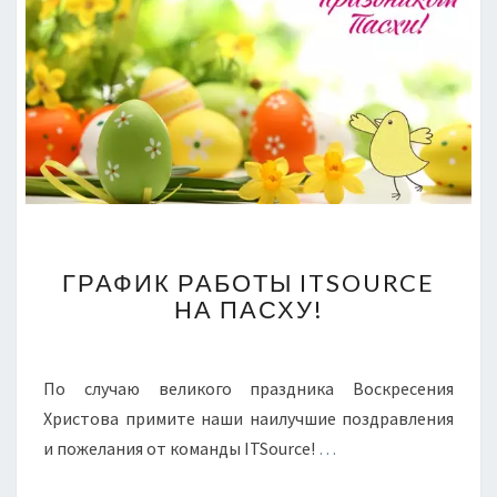
ГРАФИК
ГРАФИК РАБОТЫ ITSOURCE
РАБОТЫ
НА ПАСХУ!
ITSOURCE
НА
ПАСХУ!
По случаю великого праздника Воскресения
Христова примите наши наилучшие поздравления
и пожелания от команды ITSource!
…