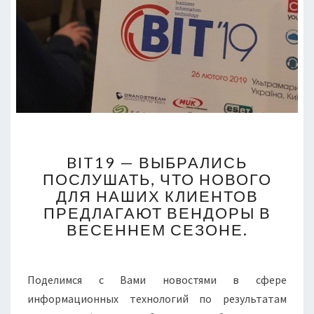
BIT19
BIT19 — ВЫБРАЛИСЬ
—
ПОСЛУШАТЬ, ЧТО НОВОГО
ВЫБРАЛИСЬ
ДЛЯ НАШИХ КЛИЕНТОВ
ПОСЛУШАТЬ,
ЧТО
ПРЕДЛАГАЮТ ВЕНДОРЫ В
НОВОГО
ВЕСЕННЕМ СЕЗОНЕ.
ДЛЯ
НАШИХ
КЛИЕНТОВ
Поделимся с Вами новостями в сфере
ПРЕДЛАГАЮТ
информационных технологий по результатам
ВЕНДОРЫ