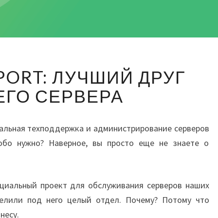
SERVERSUPPORT:
PORT: ЛУЧШИЙ ДРУГ
ЛУЧШИЙ
ДРУГ
ЕГО СЕРВЕРА
ВАШЕГО
СЕРВЕРА
нальная техподдержка и администрирование серверов
обо нужно? Наверное, вы просто еще не знаете о
ециальный проект для обслуживания серверов наших
ыделили под него целый отдел. Почему? Потому что
несу.